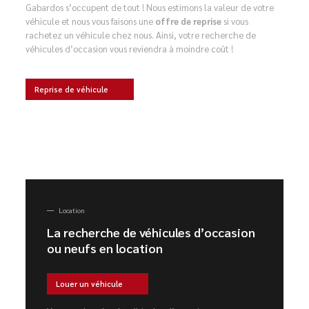
Gabardos s’occupent de tout ! Nous estimons la valeur de votre
véhicule et nous vous faisons une
offre de reprise
si vous
rachetez un véhicule chez nous. Ainsi, votre recherche de
véhicules d’occasion vous reviendra à moindre coût !
Reprise de véhicule
Location
La recherche de véhicules d’occasion
ou neufs en location
Louer un véhicule