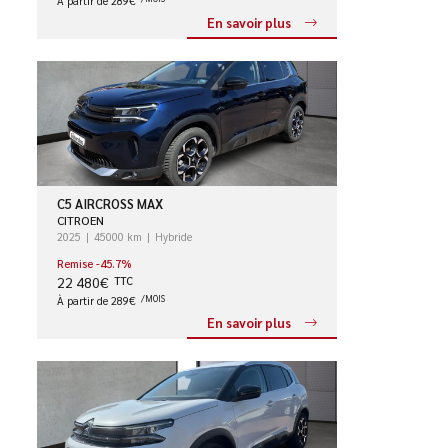
À partir de 289€
En savoir plus
C5 AIRCROSS MAX
CITROEN
2025
45000 km
Hybride
Remise -45.7%
22 480€
TTC
À partir de 289€
/MOIS
En savoir plus