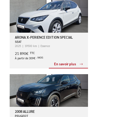
ARONA X-PERIENCE EDITION SPECIAL
SEAT
2025
19500 km
Essence
21 890€
TTC
À partir de 309€
/MOIS
En savoir plus
2008 ALLURE
PEUGEOT