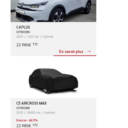
C4 PLUS
CITROEN
2025
1100 km
Hybride
22 980€
TTC
En savoir plus
C5 AIRCROSS MAX
CITROEN
2025
39000 km
Hybride
Remise -44.5%
22 980€
TTC