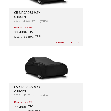
C5 AIRCROSS MAX
CITROEN
2026
40600 km
Hybride
Remise -45.7%
22 480€
TTC
À partir de 289€
/MOIS
En savoir plus
C5 AIRCROSS MAX
CITROEN
2025
40100 km
Hybride
Remise -45.7%
22 480€
TTC
/MOIS