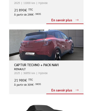
2025
11000 km
Hybride
21 890€
TTC
À partir de 298€
/MOIS
En savoir plus
CAPTUR TECHNO + PACK NAVI
RENAULT
2025
36850 km
Hybride
21 980€
TTC
À partir de 309€
/MOIS
En savoir plus