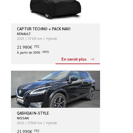
CAPTUR TECHNO + PACK NAVI
RENAULT
2025
37100 km
Hybride
21 980€
TTC
À partir de 309€
/MOIS
En savoir plus
QASHQAI N-STYLE
NISSAN
2022
57600 km
Hybride
21 990€
TTC