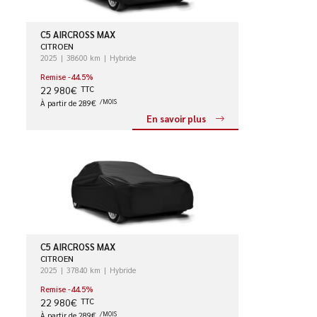
C5 AIRCROSS MAX
CITROEN
2025
38600 km
Hybride
Remise -44.5%
22 980€
TTC
À partir de 289€
/MOIS
En savoir plus
C5 AIRCROSS MAX
CITROEN
2025
37840 km
Hybride
Remise -44.5%
22 980€
TTC
À partir de 289€
/MOIS