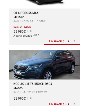
C5 AIRCROSS MAX
CITROEN
2025
37700 km
Hybride
Remise -44.5%
22 980€
TTC
À partir de 289€
/MOIS
En savoir plus
KODIAQ 1.5 TSI150 CH DSG7
SKODA
2019
117790 km
Essence
22 990€
TTC
En savoir plus