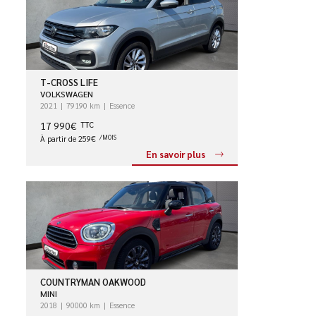
T-CROSS LIFE
VOLKSWAGEN
2021
79190 km
Essence
17 990€
TTC
À partir de 259€
/MOIS
En savoir plus
COUNTRYMAN OAKWOOD
MINI
2018
90000 km
Essence