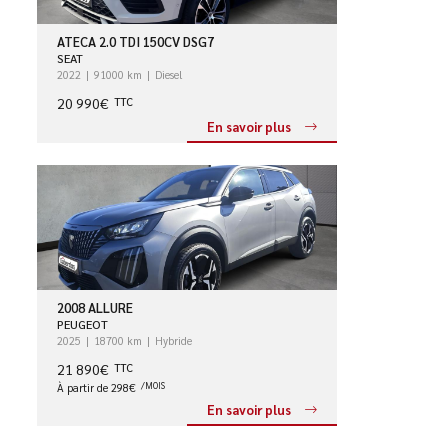
ATECA 2.0 TDI 150CV DSG7
SEAT
2022
91000 km
Diesel
20 990€
TTC
En savoir plus
2008 ALLURE
PEUGEOT
2025
18700 km
Hybride
21 890€
TTC
À partir de 298€
/MOIS
En savoir plus