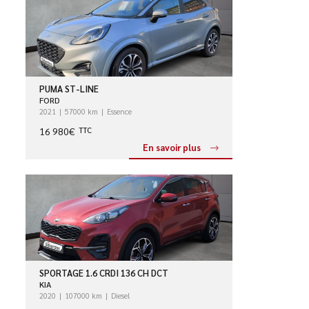
PUMA ST-LINE
FORD
2021
57000 km
Essence
16 980€
TTC
En savoir plus
SPORTAGE 1.6 CRDI 136 CH DCT
KIA
2020
107000 km
Diesel