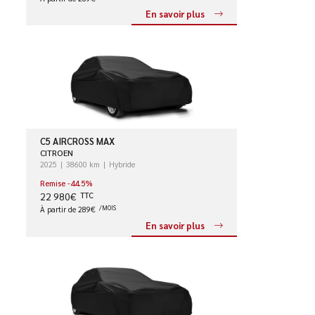
En savoir plus
C5 AIRCROSS MAX
CITROEN
2025
38600 km
Hybride
Remise -44.5%
22 980€
TTC
À partir de 289€
/MOIS
En savoir plus