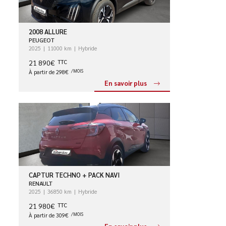
2008 ALLURE
PEUGEOT
2025
11000 km
Hybride
21 890€
TTC
À partir de 298€
/MOIS
En savoir plus
CAPTUR TECHNO + PACK NAVI
RENAULT
2025
36850 km
Hybride
21 980€
TTC
À partir de 309€
/MOIS