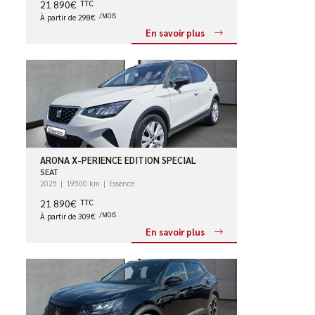
21 890€
TTC
À partir de 298€
/MOIS
En savoir plus
ARONA X-PERIENCE EDITION SPECIAL
SEAT
2025
19500 km
Essence
21 890€
TTC
À partir de 309€
/MOIS
En savoir plus