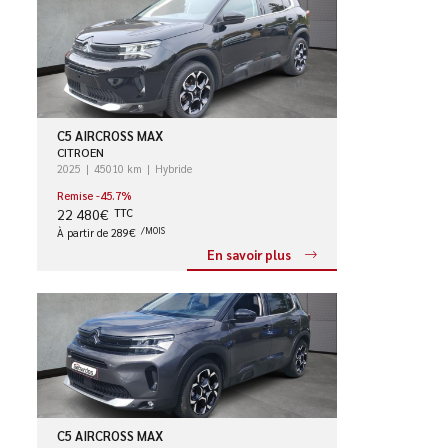
C5 AIRCROSS MAX
CITROEN
2025
45010 km
Hybride
Remise -45.7%
22 480€
TTC
À partir de 289€
/MOIS
En savoir plus
C5 AIRCROSS MAX