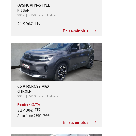
QASHQAI N-STYLE
NISSAN
2022
57600 km
Hybride
21 990€
TTC
En savoir plus
C5 AIRCROSS MAX
CITROEN
2025
46100 km
Hybride
Remise -45.7%
22 480€
TTC
À partir de 289€
/MOIS
En savoir plus