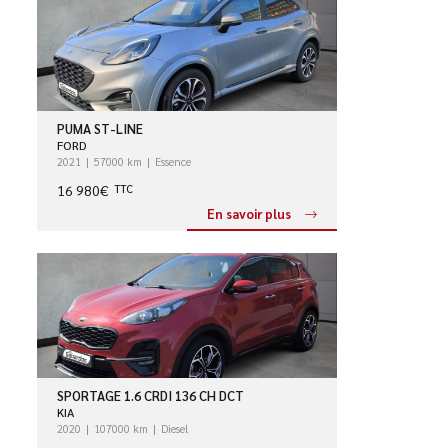
PUMA ST-LINE
FORD
2021
57000 km
Essence
16 980€
TTC
En savoir plus
SPORTAGE 1.6 CRDI 136 CH DCT
KIA
2020
107000 km
Diesel