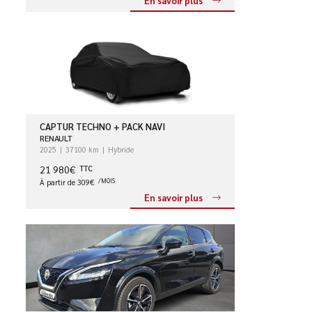
En savoir plus
CAPTUR TECHNO + PACK NAVI
RENAULT
2025
37100 km
Hybride
21 980€
TTC
À partir de 309€
/MOIS
En savoir plus