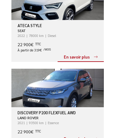
ATECA STYLE
SEAT
2022
78000 km
Diesel
22 900€
TTC
À partir de 319€
/MOIS
En savoir plus
DISCOVERY P200 FLEXFUEL AWD
LAND ROVER
2021
93500 km
Essence
22 900€
TTC