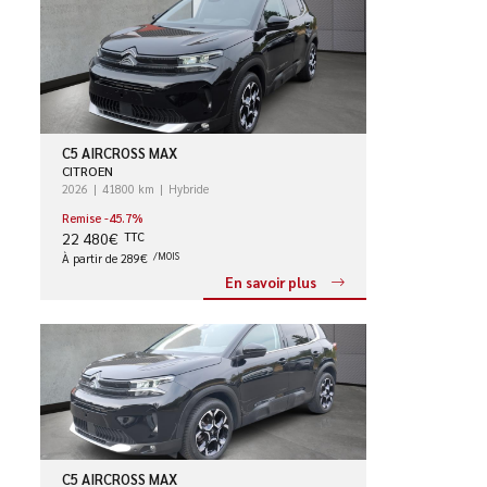
C5 AIRCROSS MAX
CITROEN
2026
41800 km
Hybride
Remise -45.7%
22 480€
TTC
À partir de 289€
/MOIS
En savoir plus
C5 AIRCROSS MAX