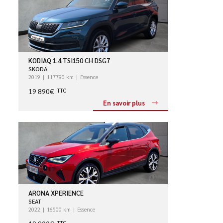
KODIAQ 1.4 TSI150 CH DSG7
SKODA
2019
117790 km
Essence
19 890€
TTC
En savoir plus
ARONA XPERIENCE
SEAT
2022
16500 km
Essence
TTC