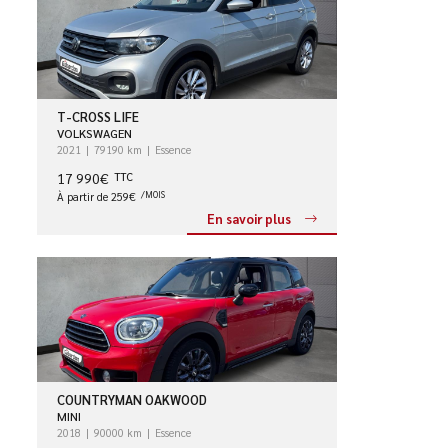
T-CROSS LIFE
VOLKSWAGEN
2021
79190 km
Essence
17 990€
TTC
À partir de 259€
/MOIS
En savoir plus
COUNTRYMAN OAKWOOD
MINI
2018
90000 km
Essence