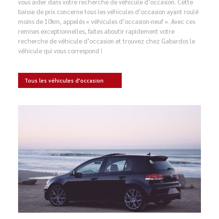
vous aider dans votre recherche de véhicule d’occasion. Cette
baisse de prix concerne tous les véhicules d’occasion ayant roulé
moins de 10km, appelés « véhicules d’occasion-neuf ». Avec ces
remises exceptionnelles, faites aboutir rapidement votre
recherche de véhicule d’occasion et trouvez chez Gabardos le
véhicule qui vous correspond !
Tous les véhicules d'occasion