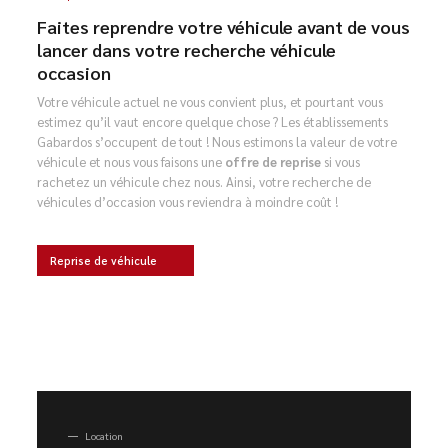
Faites reprendre votre véhicule avant de vous
lancer dans votre recherche véhicule
occasion
Votre véhicule actuel ne vous convient plus, et pourtant vous
estimez qu’il vaut encore quelque chose ? Les établissements
Gabardos s’occupent de tout ! Nous estimons la valeur de votre
véhicule et nous vous faisons une
offre de reprise
si vous
rachetez un véhicule chez nous. Ainsi, votre recherche de
véhicules d’occasion vous reviendra à moindre coût !
Reprise de véhicule
Location