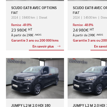
SCUDO EAT8 AVEC OPTIONS
SCUDO EAT8 AVEC O
FIAT
FIAT
2024
18400 km
Diesel
2024
14500 km
Dies
Remise -49.8%
Remise -48.8%
23 980€
24 980€
HT
HT
À partir de 298€
/MOIS
À partir de 298€
/MOIS
Garantie 3 ans ou 200 000 kms
Garantie 3 ans ou 20
En savoir plus
En savoi
JUMPY L2 M 2.0 HDI 180
JUMPY L2 M 2.0 HDI 