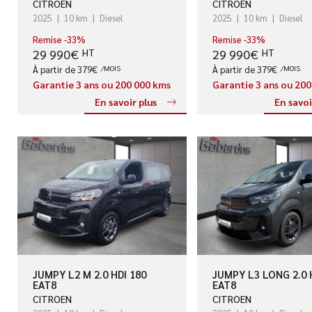
CITROEN
CITROEN
2025
10 km
Diesel
2025
10 km
Diesel
Remise -33%
Remise -33%
29 990€
29 990€
HT
HT
À partir de 379€
/MOIS
À partir de 379€
/MOIS
Garantie 3 ans ou 200 000 kms
Garantie 3 ans ou 20
En savoir plus
En savoi
JUMPY L2 M 2.0 HDI 180
JUMPY L3 LONG 2.0 
EAT8
EAT8
CITROEN
CITROEN