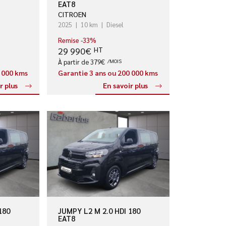
EAT8
CITROEN
2025
10 km
Diesel
Remise -33%
29 990€
HT
À partir de 379€
/MOIS
0 000 kms
Garantie 3 ans ou 200 000 kms
r plus
En savoir plus
180
JUMPY L2 M 2.0 HDI 180
EAT8