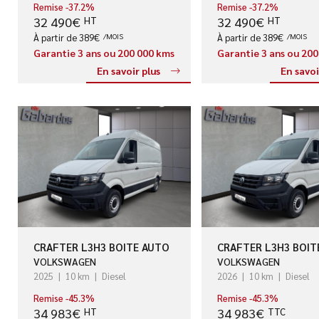
Remise -37.2%
Remise -37.2%
32 490€
32 490€
HT
HT
À partir de 389€
/MOIS
À partir de 389€
/MOIS
Garantie 3 ans ou 200 000 kms
Garantie 3 ans ou 20
En savoir plus
En savoi
CRAFTER L3H3 BOITE AUTO
CRAFTER L3H3 BOIT
VOLKSWAGEN
VOLKSWAGEN
2025
10 km
Diesel
2026
10 km
Diesel
Remise -45.3%
Remise -45.3%
34 983€
34 983€
HT
TTC