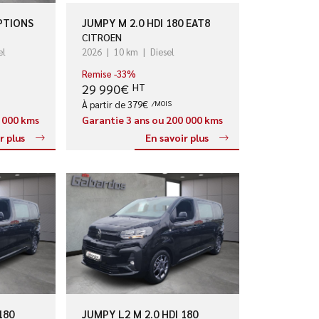
PTIONS
JUMPY M 2.0 HDI 180 EAT8
CITROEN
el
2026
10 km
Diesel
Remise -33%
29 990€
HT
À partir de 379€
/MOIS
0 000 kms
Garantie 3 ans ou 200 000 kms
r plus
En savoir plus
180
JUMPY L2 M 2.0 HDI 180