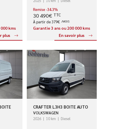
2025
10 km
Diesel
Remise -34.3%
30 490€
TTC
À partir de 379€
/MOIS
0 000 kms
Garantie 3 ans ou 200 000 kms
r plus
En savoir plus
BOITE
CRAFTER L3H3 BOITE AUTO
VOLKSWAGEN
2026
10 km
Diesel