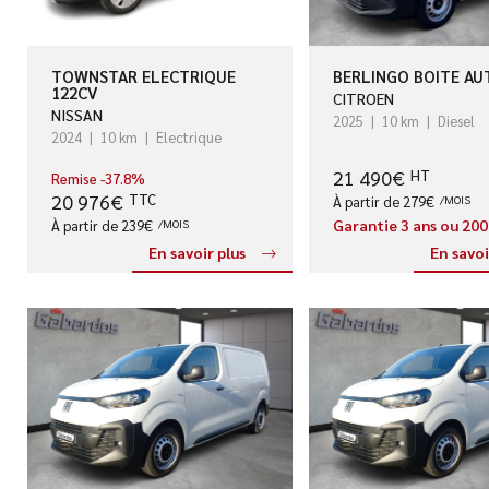
TOWNSTAR ELECTRIQUE
BERLINGO BOITE AU
122CV
CITROEN
NISSAN
2025
10 km
Diesel
2024
10 km
Electrique
21 490€
HT
Remise -37.8%
20 976€
TTC
À partir de 279€
/MOIS
Garantie 3 ans ou 20
À partir de 239€
/MOIS
En savoir plus
En savoi