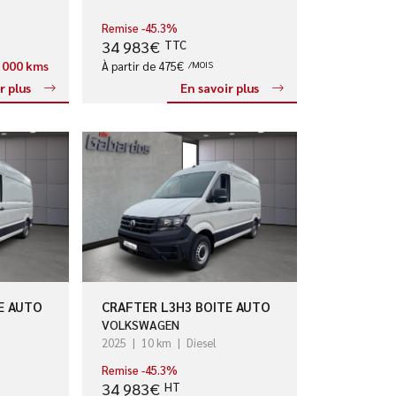
Remise -45.3%
34 983€
TTC
0 000 kms
À partir de 475€
/MOIS
r plus
En savoir plus
E AUTO
CRAFTER L3H3 BOITE AUTO
VOLKSWAGEN
2025
10 km
Diesel
Remise -45.3%
34 983€
HT