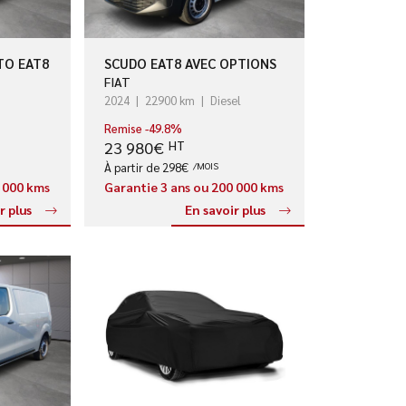
TO EAT8
SCUDO EAT8 AVEC OPTIONS
FIAT
2024
22900 km
Diesel
Remise -49.8%
23 980€
HT
À partir de 298€
/MOIS
0 000 kms
Garantie 3 ans ou 200 000 kms
r plus
En savoir plus