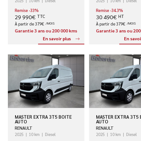
2025
10 km
Diesel
2025
10 km
Diesel
Remise -33%
Remise -34.3%
29 990€
30 490€
TTC
HT
À partir de 379€
/MOIS
À partir de 379€
/MOIS
Garantie 3 ans ou 200 000 kms
Garantie 3 ans ou 20
En savoir plus
En savoi
MASTER EXTRA 3T5 BOITE
MASTER EXTRA 3T5 
AUTO
AUTO
RENAULT
RENAULT
2025
10 km
Diesel
2025
10 km
Diesel