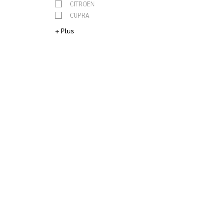
CITROEN
CUPRA
DACIA
+ Plus
DS
FIAT
FORD
HONDA
HYUNDAI
JAGUAR
KIA
LAND ROVER
LEXUS
MAZDA
MERCEDES
MG
MINI
NISSAN
OPEL
PEUGEOT
RENAULT