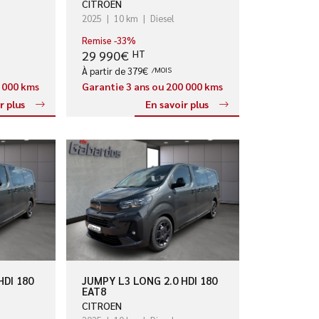
CITROEN
2025
10 km
Diesel
Remise -33%
29 990€
HT
À partir de 379€
/MOIS
0 000 kms
Garantie 3 ans ou 200 000 kms
r plus
En savoir plus
HDI 180
JUMPY L3 LONG 2.0 HDI 180
EAT8
CITROEN