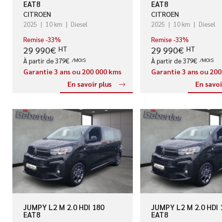
EAT8
EAT8
CITROEN
CITROEN
2025
10 km
Diesel
2025
10 km
Diesel
Remise -33%
Remise -33%
29 990€
29 990€
HT
HT
À partir de 379€
/MOIS
À partir de 379€
/MOIS
Garantie 3 ans ou 200 000 kms
Garantie 3 ans ou 20
En savoir plus
En savoi
JUMPY L2 M 2.0 HDI 180
JUMPY L2 M 2.0 HDI 
EAT8
EAT8