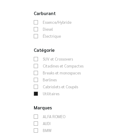
Carburant
Essence/Hybride
Diesel
Électrique
Catégorie
SUV et Crossovers
Citadines et Compactes
Breaks et monospaces
Berlines
Cabriolets et Coupés
Utilitaires
Marques
ALFA ROMEO
AUDI
BMW