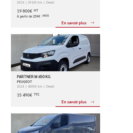
2024
29100 km
Diesel
19 800€
HT
À partir de 259€
/MOIS
En savoir plus
PARTNER M 650 KG
PEUGEOT
2024
40000 km
Diesel
15 490€
TTC
En savoir plus