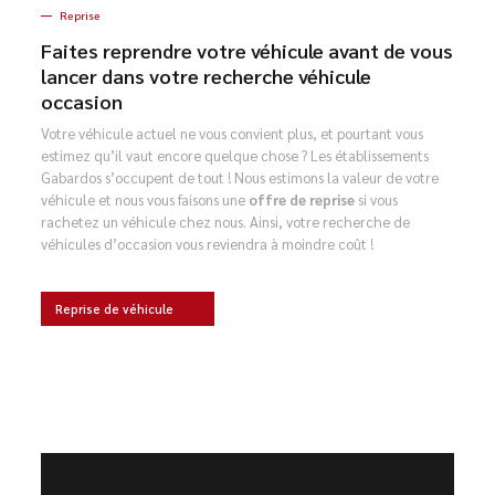
Reprise
Faites reprendre votre véhicule avant de vous
lancer dans votre recherche véhicule
occasion
Votre véhicule actuel ne vous convient plus, et pourtant vous
estimez qu’il vaut encore quelque chose ? Les établissements
Gabardos s’occupent de tout ! Nous estimons la valeur de votre
véhicule et nous vous faisons une
offre de reprise
si vous
rachetez un véhicule chez nous. Ainsi, votre recherche de
véhicules d’occasion vous reviendra à moindre coût !
Reprise de véhicule