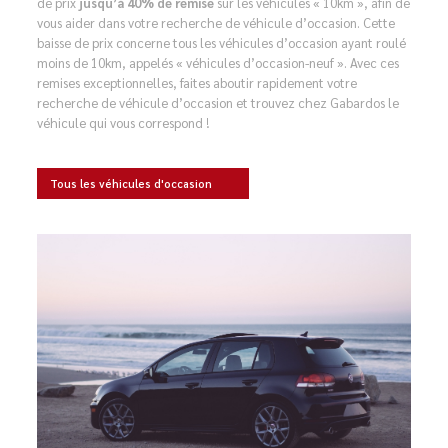
de prix
jusqu’à 40% de remise
sur les véhicules « 10km », afin de
vous aider dans votre recherche de véhicule d’occasion. Cette
baisse de prix concerne tous les véhicules d’occasion ayant roulé
moins de 10km, appelés « véhicules d’occasion-neuf ». Avec ces
remises exceptionnelles, faites aboutir rapidement votre
recherche de véhicule d’occasion et trouvez chez Gabardos le
véhicule qui vous correspond !
Tous les véhicules d'occasion