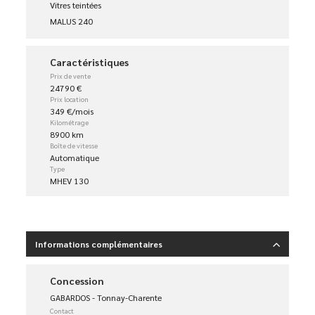
Vitres teintées
MALUS 240
Caractéristiques
Prix de vente
24790 €
Prix location
349 €/mois
Kilométrage
8900 km
Boîte de vitesse
Automatique
Type
MHEV 130
Informations complémentaires
Concession
GABARDOS - Tonnay-Charente
Contact