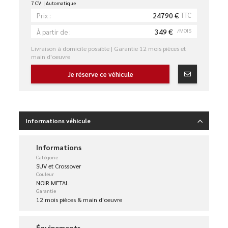
7 CV
Automatique
24790 €
TTC
Prix :
349 €
/MOIS
À partir de :
Livraison à domicile possible | Garantie 12 mois pièces et
main d'oeuvre
Je réserve ce véhicule
Informations véhicule
Informations
Catégorie
SUV et Crossover
Couleur
NOIR METAL
Garantie
12 mois pièces & main d'oeuvre
Équipements