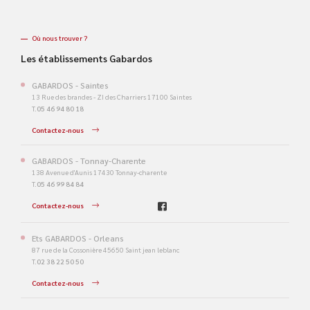
Où nous trouver ?
Les établissements Gabardos
GABARDOS - Saintes
13 Rue des brandes - ZI des Charriers 17100 Saintes
T.
05 46 94 80 18
Contactez-nous
GABARDOS - Tonnay-Charente
138 Avenue d'Aunis 17430 Tonnay-charente
T.
05 46 99 84 84
Contactez-nous
Ets GABARDOS - Orleans
87 rue de la Cossonière 45650 Saint jean leblanc
T.
02 38 22 50 50
Contactez-nous