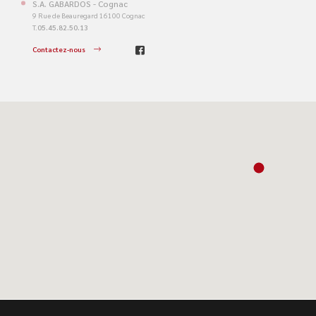
S.A. GABARDOS - Cognac
9 Rue de Beauregard 16100 Cognac
T.
05.45.82.50.13
Contactez-nous