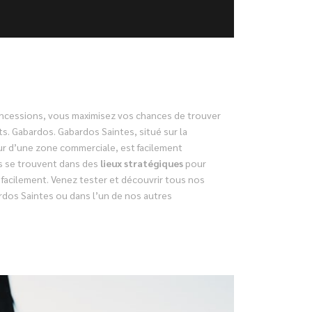
oncessions, vous maximisez vos chances de trouver
ts. Gabardos. Gabardos Saintes, situé sur la
r d’une zone commerciale, est facilement
s se trouvent dans des
lieux stratégiques
pour
 facilement. Venez tester et découvrir tous nos
dos Saintes ou dans l’un de nos autres