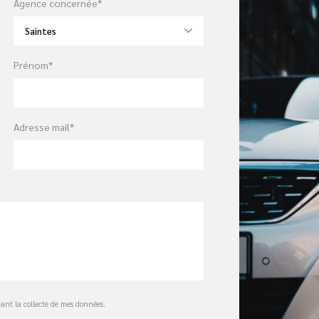
Agence concernée*
Saintes
Prénom*
Adresse mail*
nt la collecte de mes données.