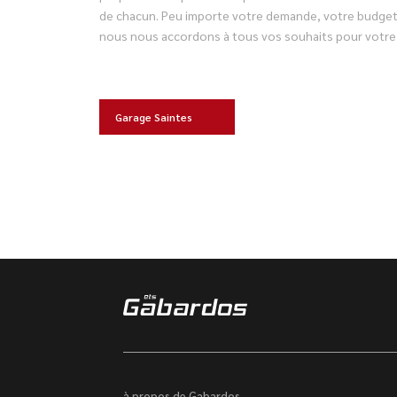
de chacun. Peu importe votre demande, votre budget 
nous nous accordons à tous vos souhaits pour votre 
Garage Saintes
à propos de Gabardos