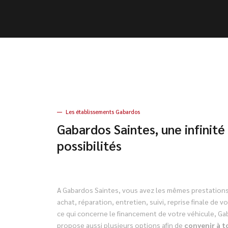
Les établissements Gabardos
Gabardos Saintes, une infinité
possibilités
A Gabardos Saintes, vous avez les mêmes prestations 
achat, réparation, entretien, suivi, reprise finale de v
ce qui concerne le financement de votre véhicule, Ga
propose aussi plusieurs options afin de
convenir à t