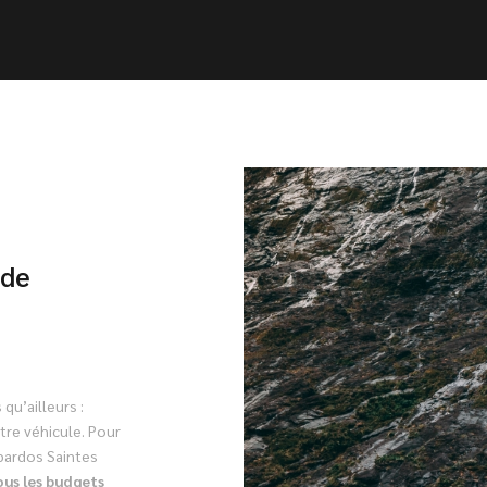
 de
qu’ailleurs :
otre véhicule. Pour
bardos Saintes
ous les budgets