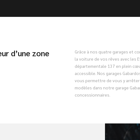
œur d’une zone
Grâce à nos quatre garages et c
la voiture de vos rêves avec les E
départementale 137 en plein cœu
accessible. Nos garages Gabardo
vous permettre de vous y arrêter
modèles dans notre garage Gabar
concessionnaires.