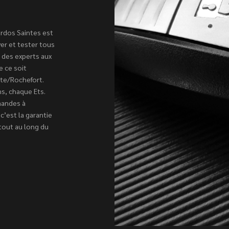
ardos Saintes est
er et tester tous
 des experts aux
e ce soit
te/Rochefort.
ns, chaque Ets.
mandes à
c’est la garantie
tout au long du