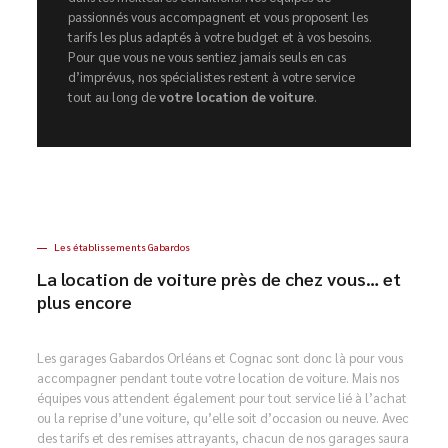
passionnés vous accompagnent et vous proposent les
tarifs les plus adaptés à votre budget et à vos besoins.
Pour que vous ne vous sentiez jamais seuls en cas
d’imprévus, nos spécialistes restent à votre service
tout au long de
votre location de voiture
.
Les établissements Gabardos
La location de voiture près de chez vous… et
plus encore
Les garages Gabardos Orléans et Cognac sont donc là pour vous
accompagner pendant toute votre location de voiture. Mais nos
équipes vous attendent également pour tout service lié à l’achat
ou la reprise d’une voiture, qu’elle soit d’occasion ou neuve. Avec
des tarifs et des remises attrayants, chacun de nos garages saura