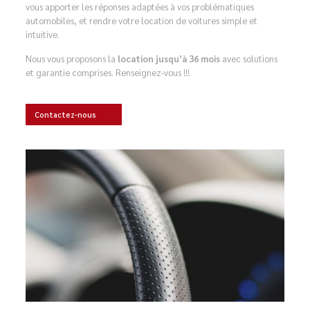
vous apporter les réponses adaptées à vos problématiques
automobiles, et rendre votre location de voitures simple et
intuitive.
Nous vous proposons la
location jusqu’à 36 mois
avec solutions
et garantie comprises. Renseignez-vous !!!
Contactez-nous