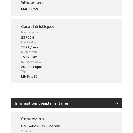
Vitres teintées
MALUS 240
Caractéristiques
Prix de vente
23980 €
Prix location
339 €/mois
Kilométrage
19290 km
Boîte de vitesse
Automatique
Type
MHEV 130
Informations complémentaires
Concession
S.A. GABARDOS - Cognac
Contact