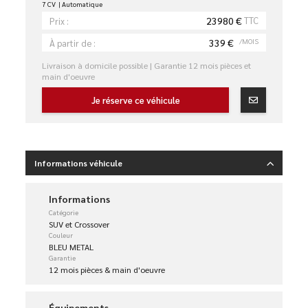
7 CV
Automatique
23980 €
TTC
Prix :
339 €
/MOIS
À partir de :
Livraison à domicile possible | Garantie 12 mois pièces et
main d'oeuvre
Je réserve ce véhicule
Informations véhicule
Informations
Catégorie
SUV et Crossover
Couleur
BLEU METAL
Garantie
12 mois pièces & main d'oeuvre
Équipements