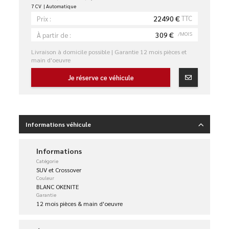
7 CV
Automatique
22490 €
TTC
Prix :
309 €
/MOIS
À partir de :
Livraison à domicile possible | Garantie 12 mois pièces et
main d'oeuvre
Je réserve ce véhicule
Informations véhicule
Informations
Catégorie
SUV et Crossover
Couleur
BLANC OKENITE
Garantie
12 mois pièces & main d'oeuvre