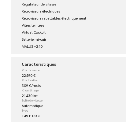
Régulateur de vitesse
Rétroviseurs électriques
Rétroviseurs rabattables électriquement
Vitres teintées
Virtual Cockpit
Sellerie mi-cuir
MALUS +240
Caractéristiques
Prix de vente
22490 €
Prix location
309 €/mois
Kilométrage
21430 km
Boîte de vitesse
Automatique
Type
145 E-DSC6