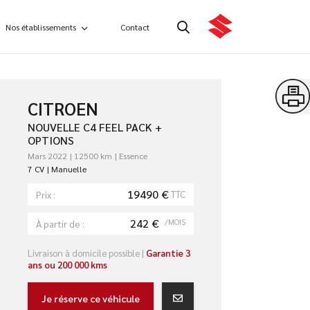
Nos établissements
Contact
CITROEN
NOUVELLE C4 FEEL PACK +
OPTIONS
Mars 2022
12500 km
Essence
7 CV
Manuelle
19490 €
TTC
Prix :
242 €
/MOIS
À partir de :
Livraison à domicile possible |
Garantie 3
ans ou 200 000 kms
Je réserve ce véhicule