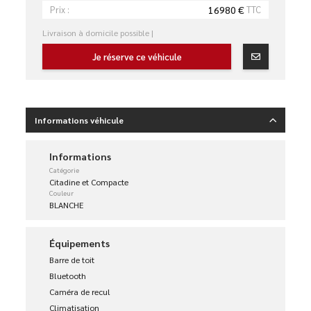
16980 €
TTC
Prix :
Livraison à domicile possible |
Je réserve ce véhicule
Informations véhicule
Informations
Catégorie
Citadine et Compacte
Couleur
BLANCHE
Équipements
Barre de toit
Bluetooth
Caméra de recul
Climatisation