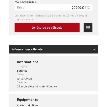
7 CV
Automatique
22900 €
TTC
Prix :
Livraison à domicile possible | Garantie 12 mois pièces et
main d'oeuvre
Je réserve ce véhicule
Informations véhicule
Informations
Catégorie
Berlines
Couleur
GRIS FONCE
Garantie
12 mois pièces & main d'oeuvre
Équipements
Accès main libre