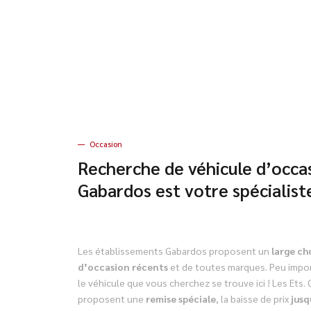
Occasion
Recherche de véhicule d’occas
Gabardos est votre spécialiste
Les établissements Gabardos proposent un
large ch
d’occasion récents
et de toutes marques. Peu impor
le véhicule que vous cherchez se trouve ici ! Les Ets
proposent une
remise spéciale
, la baisse de prix
jusq