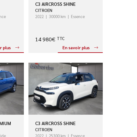
C3 AIRCROSS SHINE
CITROEN
nce
2022
30000 km
Essence
14 980€
TTC
r plus
En savoir plus
EMIUM
C3 AIRCROSS SHINE
CITROEN
ide
2022
25300 km
Essence