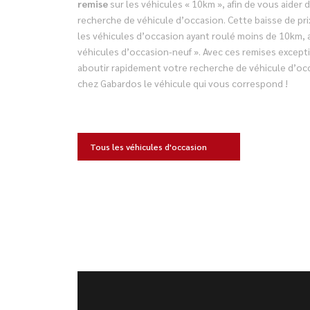
remise
sur les véhicules « 10km », afin de vous aider 
recherche de véhicule d’occasion. Cette baisse de pr
les véhicules d’occasion ayant roulé moins de 10km, 
véhicules d’occasion-neuf ». Avec ces remises excepti
aboutir rapidement votre recherche de véhicule d’oc
chez Gabardos le véhicule qui vous correspond !
Tous les véhicules d'occasion