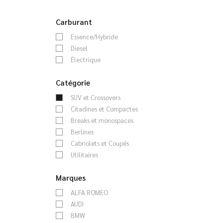
Carburant
Essence/Hybride
Diesel
Électrique
Catégorie
SUV et Crossovers
Citadines et Compactes
Breaks et monospaces
Berlines
Cabriolets et Coupés
Utilitaires
Marques
ALFA ROMEO
AUDI
BMW