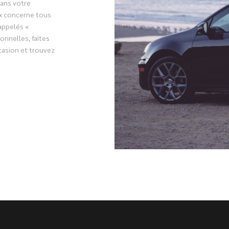
dans votre
ix concerne tous
appelés «
onnelles, faites
casion et trouvez