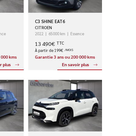
C3 SHINE EAT6
CITROEN
nce
2022
65000 km
Essence
13 490€
TTC
À partir de 199€
/MOIS
0 000 kms
Garantie 3 ans ou 200 000 kms
r plus
En savoir plus