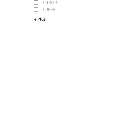
CITROEN
CUPRA
DACIA
+ Plus
DS
FIAT
FORD
HONDA
HYUNDAI
JAGUAR
KIA
LAND ROVER
LEXUS
MAZDA
MERCEDES
MG
MINI
NISSAN
OPEL
PEUGEOT
RENAULT