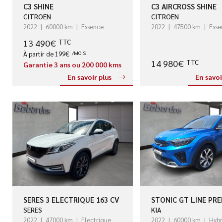
C3 SHINE
C3 AIRCROSS SHINE
CITROEN
CITROEN
2022
60000 km
Essence
2022
47500 km
Esse
13 490€
TTC
À partir de 199€
/MOIS
14 980€
TTC
Garantie 3 ans ou 200 000 kms
En savoir plus
En savoi
SERES 3 ELECTRIQUE 163 CV
STONIC GT LINE PR
SERES
KIA
2022
47000 km
Electrique
2022
60000 km
Hybr