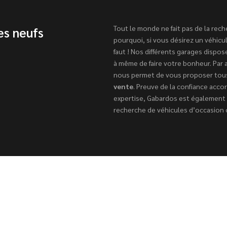
Tout le monde ne fait pas de la rec
es neufs
pourquoi, si vous désirez un véhicul
faut ! Nos différents garages dispo
à même de faire votre bonheur. Par a
nous permet de vous proposer tou
vente
. Preuve de la confiance acco
expertise, Gabardos est également
recherche de véhicules d’occasion o