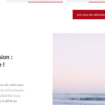
Voir plus de véhicule
ion :
 !
oix de véhicules
te votre besoin,
. Gabardos vous
u’à 40% de