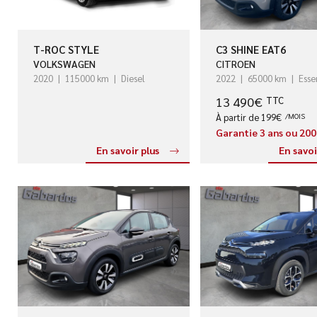
T-ROC STYLE
C3 SHINE EAT6
VOLKSWAGEN
CITROEN
2020
115000 km
Diesel
2022
65000 km
Esse
13 490€
TTC
À partir de 199€
/MOIS
Garantie 3 ans ou 20
En savoir plus
En savoi