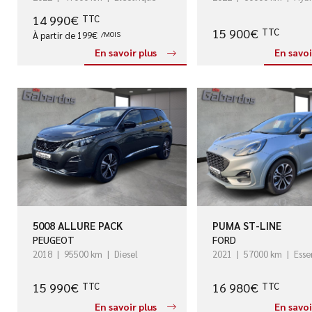
14 990€
TTC
15 900€
TTC
À partir de 199€
/MOIS
En savoir plus
En savoi
5008 ALLURE PACK
PUMA ST-LINE
PEUGEOT
FORD
2018
95500 km
Diesel
2021
57000 km
Esse
15 990€
16 980€
TTC
TTC
En savoir plus
En savoi