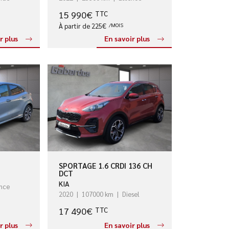
15 990€
TTC
À partir de 225€
/MOIS
r plus
En savoir plus
SPORTAGE 1.6 CRDI 136 CH
DCT
KIA
nce
2020
107000 km
Diesel
17 490€
TTC
r plus
En savoir plus