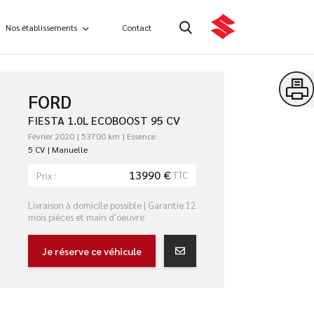
Nos établissements
Contact
FORD
FIESTA 1.0L ECOBOOST 95 CV
Février 2020
53700 km
Essence
5 CV
Manuelle
13990 €
TTC
Prix :
Livraison à domicile possible | Garantie 12
mois pièces et main d'oeuvre
Je réserve ce véhicule