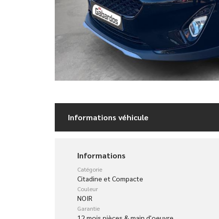
Informations véhicule
Informations
Catégorie
Citadine et Compacte
Couleur
NOIR
Garantie
12 mois pièces & main d'oeuvre