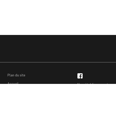
Plan du site
Accueil
Nos établissements se 
Financement
disposition du lundi au
Location voiture
–
Nos établissements
9h00 à 12h00 – 14h00 
Trouver un véhicule
Reprise voiture