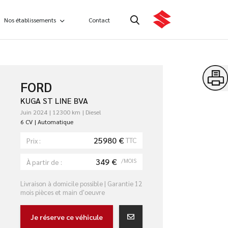
Nos établissements
Contact
FORD
KUGA ST LINE BVA
Juin 2024
12300 km
Diesel
6 CV
Automatique
25980 €
TTC
Prix :
349 €
/MOIS
À partir de :
Livraison à domicile possible | Garantie 12
mois pièces et main d'oeuvre
Je réserve ce véhicule