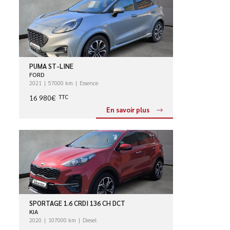
PUMA ST-LINE
FORD
2021
57000 km
Essence
16 980€
TTC
En savoir plus
SPORTAGE 1.6 CRDI 136 CH DCT
KIA
2020
107000 km
Diesel