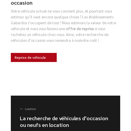
occasion
Votre véhicule actuel ne vous convient plus, et pourtant vous
estimez qu’il vaut encore quelque chose ? Les établissements
Gabardos s’occupent de tout ! Nous estimons la valeur de votre
véhicule et nous vous faisons une
offre de reprise
si vous
rachetez un véhicule chez nous. Ainsi, votre recherche de
véhicules d’occasion vous reviendra à moindre coût !
Reprise de véhicule
Location
La recherche de véhicules d’occasion
ou neufs en location