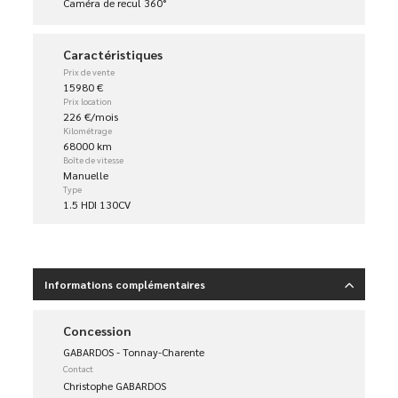
Caméra de recul 360°
Caractéristiques
Prix de vente
15980 €
Prix location
226 €/mois
Kilométrage
68000 km
Boîte de vitesse
Manuelle
Type
1.5 HDI 130CV
Informations complémentaires
Concession
GABARDOS - Tonnay-Charente
Contact
Christophe GABARDOS