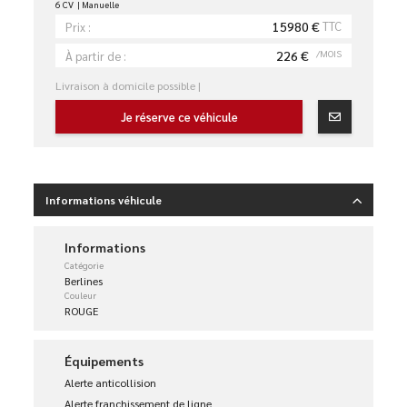
6 CV
Manuelle
15980 €
TTC
Prix :
226 €
/MOIS
À partir de :
Livraison à domicile possible |
Je réserve ce véhicule
Informations véhicule
Informations
Catégorie
Berlines
Couleur
ROUGE
Équipements
Alerte anticollision
Alerte franchissement de ligne