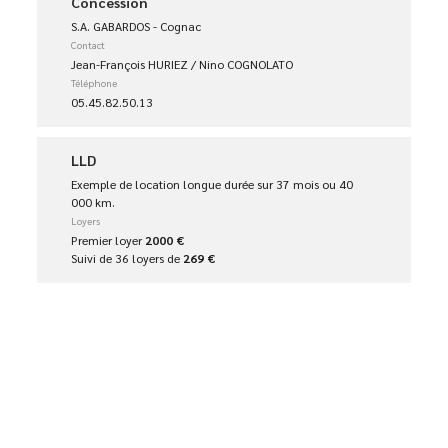
Concession
S.A. GABARDOS - Cognac
Contact
Jean-François HURIEZ / Nino COGNOLATO
Téléphone
05.45.82.50.13
LLD
Exemple de location longue durée sur 37 mois ou 40
000 km.
Loyers
Premier loyer
2000 €
Suivi de 36 loyers de
269 €