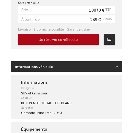
6 CV
Manuelle
18870 €
TTC
Prix :
269 €
/MOIS
À partir de :
Livraison à domicile possible | Garantie usine
Je réserve ce véhicule
Informations véhicule
Informations
Catégorie
SUV et Crossover
Couleur
BI-TON NOIR METAL TOIT BLANC
Garantie
Garantie usine : Mai 2030
Équipements