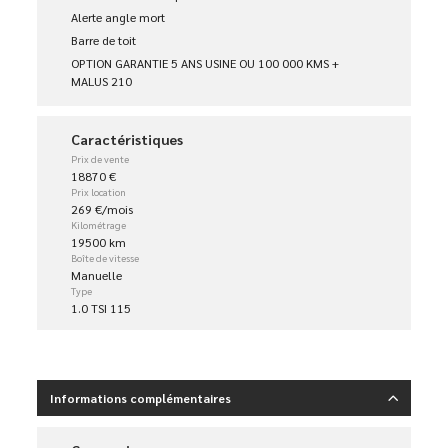
Alerte angle mort
Barre de toit
OPTION GARANTIE 5 ANS USINE OU 100 000 KMS +
MALUS 210
Caractéristiques
Prix de vente
18870 €
Prix location
269 €/mois
Kilométrage
19500 km
Boîte de vitesse
Manuelle
Type
1.0 TSI 115
Informations complémentaires