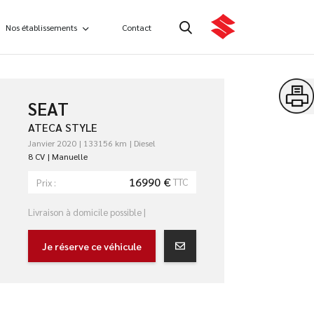
Nos établissements
Contact
SEAT
ATECA STYLE
Janvier 2020
133156 km
Diesel
8 CV
Manuelle
16990 €
TTC
Prix :
Livraison à domicile possible |
Je réserve ce véhicule