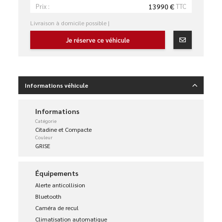
13990 €
TTC
Prix :
Livraison à domicile possible |
Je réserve ce véhicule
Informations véhicule
Informations
Catégorie
Citadine et Compacte
Couleur
GRISE
Équipements
Alerte anticollision
Bluetooth
Caméra de recul
Climatisation automatique