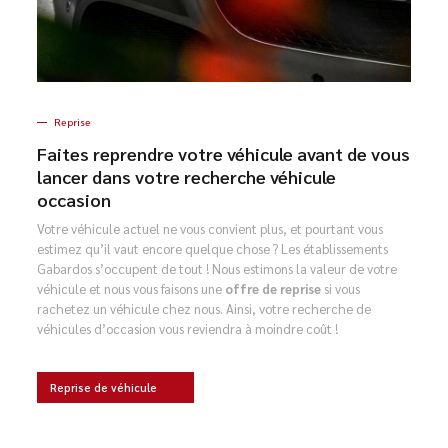
Reprise
Faites reprendre votre véhicule avant de vous
lancer dans votre recherche véhicule
occasion
Votre véhicule actuel ne vous convient plus, et pourtant vous
estimez qu’il vaut encore quelque chose ? Les établissements
Gabardos s’occupent de tout ! Nous estimons la valeur de votre
véhicule et nous vous faisons une
offre de reprise
si vous
rachetez un véhicule chez nous. Ainsi, votre recherche de
véhicules d’occasion vous reviendra à moindre coût !
Reprise de véhicule