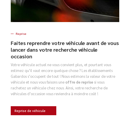
Reprise
Faites reprendre votre véhicule avant de vous
lancer dans votre recherche véhicule
occasion
Votre véhicule actuel ne vous convient plus, et pourtant vous
estimez qu’il vaut encore quelque chose ? Les établissements
Gabardos s’occupent de tout ! Nous estimons la valeur de votre
véhicule et nous vous faisons une
offre de reprise
si vous
rachetez un véhicule chez nous. Ainsi, votre recherche de
véhicules d’occasion vous reviendra à moindre coût !
Reprise de véhicule