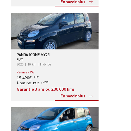
En savoir plus
PANDA ICONE MY25
FIAT
2025
10 km
Hybride
Remise -7%
15 490€
TTC
À partir de 199€
/MOIS
Garantie 3 ans ou 200 000 kms
En savoir plus