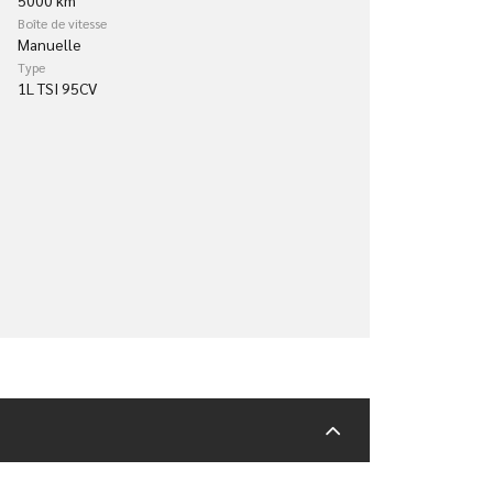
Boîte de vitesse
Manuelle
Type
1L TSI 95CV