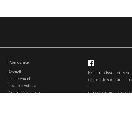
Plan du site
Accueil
Nos établissements se 
Financement
disposition du lundi au
Location voiture
–
Nos établissements
9h00 à 12h00 – 14h00 
Trouver un véhicule
Reprise voiture
Contact