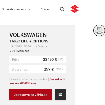
Nos établissements
Contact
VOLKSWAGEN
TAIGO LIFE + OPTIONS
Juin 2023
5000 km
Essence
6 CV
Manuelle
22490 €
TTC
Prix :
259 €
/MOIS
À partir de :
Livraison à domicile possible |
Garantie 3
ans ou 200 000 kms
Je réserve ce véhicule