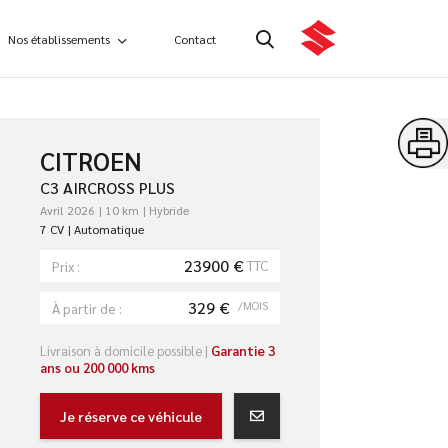
Nos établissements
Contact
CITROEN
C3 AIRCROSS PLUS
Avril 2026
10 km
Hybride
7 CV
Automatique
23900 €
TTC
Prix :
329 €
/MOIS
À partir de :
Livraison à domicile possible |
Garantie 3
ans ou 200 000 kms
Je réserve ce véhicule