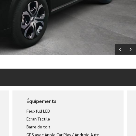
Équipements
Feux full LED
Écran Tactile
Barre de toit
GPS avec Apple Car Play / Android Auto