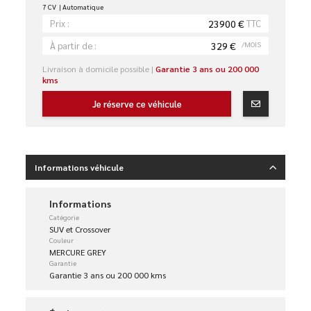
7 CV
Automatique
23900 €
TTC
Prix :
329 €
/MOIS
À partir de :
Livraison à domicile possible |
Garantie 3 ans ou 200 000
kms
Je réserve ce véhicule
Informations véhicule
Informations
Catégorie
SUV et Crossover
Couleur
MERCURE GREY
Garantie
Garantie 3 ans ou 200 000 kms