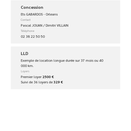
Concession
Ets GABARDOS - Orleans
Contact
Pascal JOUAN / Dimitri VILLAIN
Téléphone
02 38 22 50 50
LLD
Exemple de location longue durée sur 37 mois ou 40
000 km.
Loyers
Premier loyer
2500 €
Suivi de 36 loyers de
329 €