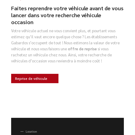
Faites reprendre votre véhicule avant de vous
lancer dans votre recherche véhicule
occasion
Votre véhicule actuel ne vous convient plus, et pourtant vous
estimez qu’il vaut encore quelque chose ? Les établissements
Gabardos s’occupent de tout ! Nous estimons la valeur de votre
véhicule et nous vous faisons une
offre de reprise
si vous
rachetez un véhicule chez nous. Ainsi, votre recherche de
véhicules d’occasion vous reviendra à moindre coût !
Reprise de véhicule
Location