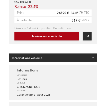
6 CV
Manuelle
Remise -22.4%
24390 €
31450 €
TTC
Prix :
319 €
/MOIS
À partir de :
Livraison à domicile possible | Garantie usine
Je réserve ce véhicule
Informations véhicule
Informations
Catégorie
Berlines
Couleur
GRIS MAGNETIQUE
Garantie
Garantie usine : Août 2026