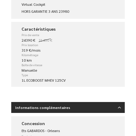
Virtual Cockpit
HORS GARANTIE 3 ANS 23980
Caractéristiques
Prix de vente
24390 €
31450 €
Prix location
319 €/mois
Kilométrage
10 km
Boîte de vitesse
Manuelle
Type
1L ECOBOOST MHEV 125CV
Informations complémentaires
Concession
Ets GABARDOS - Orleans