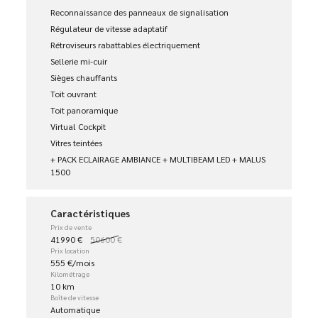
Reconnaissance des panneaux de signalisation
Régulateur de vitesse adaptatif
Rétroviseurs rabattables électriquement
Sellerie mi-cuir
Sièges chauffants
Toit ouvrant
Toit panoramique
Virtual Cockpit
Vitres teintées
+ PACK ECLAIRAGE AMBIANCE + MULTIBEAM LED + MALUS
1500 
Caractéristiques
Prix de vente
41990 €
50600 €
Prix location
555 €/mois
Kilométrage
10 km
Boîte de vitesse
Automatique