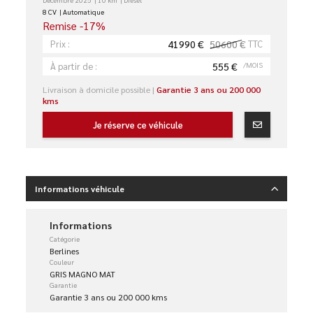
8 CV
Automatique
Remise -17%
41990 €
50600 €
TTC
Prix :
555 €
/MOIS
À partir de :
Livraison à domicile possible |
Garantie 3 ans ou 200 000
kms
Je réserve ce véhicule
Informations véhicule
Informations
Catégorie
Berlines
Couleur
GRIS MAGNO MAT
Garantie
Garantie 3 ans ou 200 000 kms