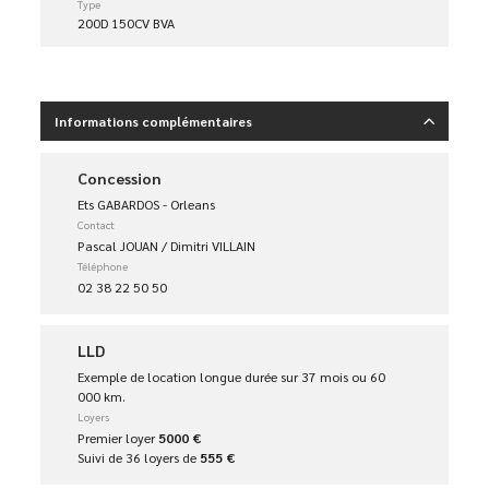
Type
200D 150CV BVA
Informations complémentaires
Concession
Ets GABARDOS - Orleans
Contact
Pascal JOUAN / Dimitri VILLAIN
Téléphone
02 38 22 50 50
LLD
Exemple de location longue durée sur 37 mois ou 60
000 km.
Loyers
Premier loyer
5000 €
Suivi de 36 loyers de
555 €