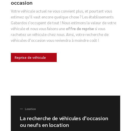
occasion
Votre véhicule actuel ne vous convient plus, et pourtant vous
estimez qu’il vaut encore quelque chose ? Les établissements
Gabardos s’occupent de tout ! Nous estimons la valeur de votre
véhicule et nous vous faisons une
offre de reprise
si vous
rachetez un véhicule chez nous. Ainsi, votre recherche de
véhicules d’occasion vous reviendra à moindre coût !
Reprise de véhicule
Location
La recherche de véhicules d’occasion
ou neufs en location