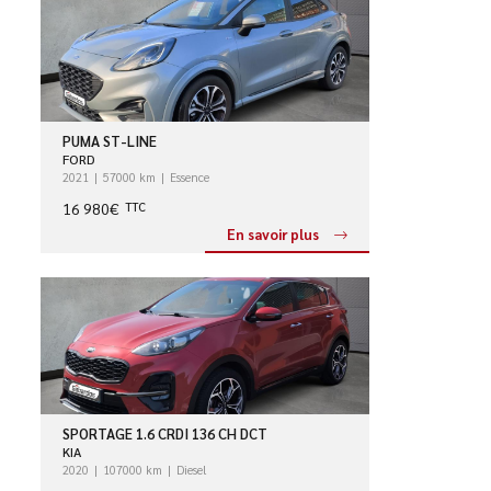
PUMA ST-LINE
FORD
2021
57000 km
Essence
16 980€
TTC
En savoir plus
SPORTAGE 1.6 CRDI 136 CH DCT
KIA
2020
107000 km
Diesel