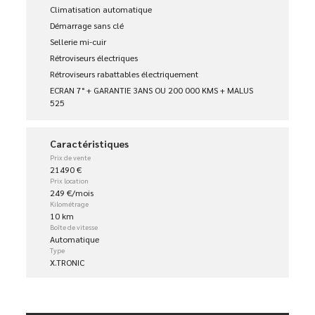
Climatisation automatique
Démarrage sans clé
Sellerie mi-cuir
Rétroviseurs électriques
Rétroviseurs rabattables électriquement
ECRAN 7° + GARANTIE 3ANS OU 200 000 KMS + MALUS
525
Caractéristiques
Prix de vente
21490 €
Prix location
249 €/mois
Kilométrage
10 km
Boîte de vitesse
Automatique
Type
X.TRONIC