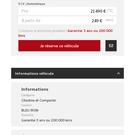
5 CV
Automatique
21490 €
TTC
Prix :
249 €
/MOIS
À partir de :
Livraison à domicile possible |
Garantie 3 ans ou 200 000
kms
Je réserve ce véhicule
Informations véhicule
Informations
Catégorie
Citadine et Compacte
Couleur
BLEU IRON
Garantie
Garantie 3 ans ou 200 000 kms