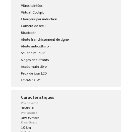
Vitres teintées
Virtual Cockpit
Chargeur par induction
Caméra de recul
Bluetooth
Alerte franchissement de ligne
Alerte anticollision
Sellerie mi-cuir
Sièges chauffants
Accès main libre
Feux de jour LED
ECRAN 10.4°
Caractéristiques
Prix de vente
30480 €
Prix location
389 €/mois
Kilométrage
10 km
Boîte de vitesse