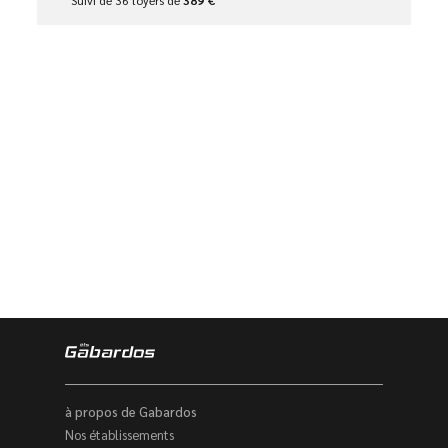
Suivi de 36 loyers de
389 €
à propos de Gabardos
Nos établissements