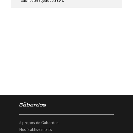
Suivi de 36 loyers de
389 €
à propos de Gabardos
Nos établissements