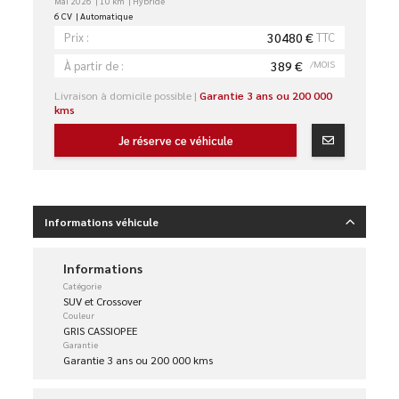
Mai 2026
10 km
Hybride
6 CV
Automatique
30480 €
TTC
Prix :
389 €
/MOIS
À partir de :
Livraison à domicile possible |
Garantie 3 ans ou 200 000
kms
Je réserve ce véhicule
Informations véhicule
Informations
Catégorie
SUV et Crossover
Couleur
GRIS CASSIOPEE
Garantie
Garantie 3 ans ou 200 000 kms