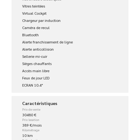
Vitres teintées
Virtual Cockpit
Chargeur par induction
Caméra de recul
Bluetooth
Alerte franchissement de ligne
Alerte anticollision
Sellerie mi-cuir
Sièges chauffants
Accès main libre
Feux de jour LED
ECRAN 10.4°
Caractéristiques
Prix de vente
30480 €
Prix location
389 €/mois
Kilométrage
10 km