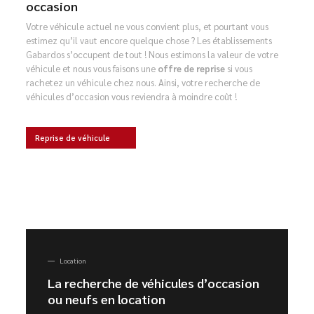
occasion
Votre véhicule actuel ne vous convient plus, et pourtant vous
estimez qu’il vaut encore quelque chose ? Les établissements
Gabardos s’occupent de tout ! Nous estimons la valeur de votre
véhicule et nous vous faisons une
offre de reprise
si vous
rachetez un véhicule chez nous. Ainsi, votre recherche de
véhicules d’occasion vous reviendra à moindre coût !
Reprise de véhicule
Location
La recherche de véhicules d’occasion
ou neufs en location