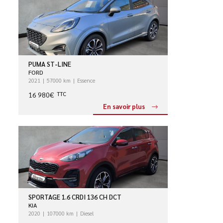
PUMA ST-LINE
FORD
2021
57000 km
Essence
16 980€
TTC
En savoir plus
SPORTAGE 1.6 CRDI 136 CH DCT
KIA
2020
107000 km
Diesel