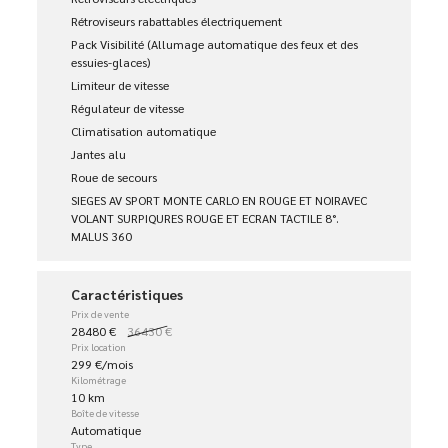
Rétroviseurs rabattables électriquement
Pack Visibilité (Allumage automatique des feux et des
essuies-glaces)
Limiteur de vitesse
Régulateur de vitesse
Climatisation automatique
Jantes alu
Roue de secours
SIEGES AV SPORT MONTE CARLO EN ROUGE ET NOIRAVEC
VOLANT SURPIQURES ROUGE ET ECRAN TACTILE 8°.
MALUS 360
Caractéristiques
Prix de vente
28480 €
36430 €
Prix location
299 €/mois
Kilométrage
10 km
Boîte de vitesse
Automatique
Type