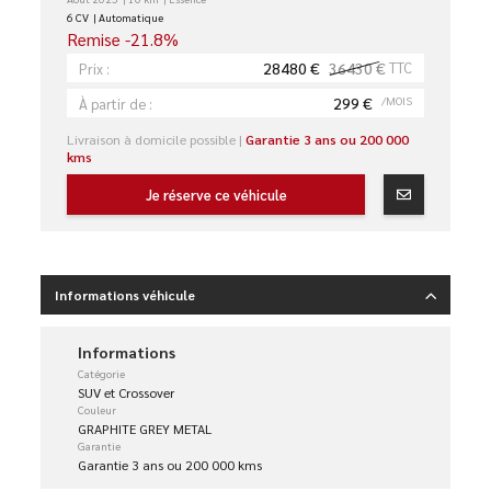
6 CV
Automatique
Remise -21.8%
28480 €
36430 €
TTC
Prix :
299 €
/MOIS
À partir de :
Livraison à domicile possible |
Garantie 3 ans ou 200 000
kms
Je réserve ce véhicule
Informations véhicule
Informations
Catégorie
SUV et Crossover
Couleur
GRAPHITE GREY METAL
Garantie
Garantie 3 ans ou 200 000 kms