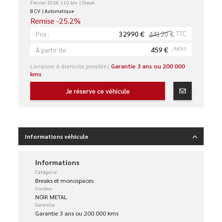
Février 2026
10 km
Diesel
8 CV
Automatique
Remise -25.2%
32990 €
44120 €
TTC
Prix :
459 €
/MOIS
À partir de :
Livraison à domicile possible |
Garantie 3 ans ou 200 000
kms
Je réserve ce véhicule
Informations véhicule
Informations
Catégorie
Breaks et monospaces
Couleur
NOIR METAL
Garantie
Garantie 3 ans ou 200 000 kms