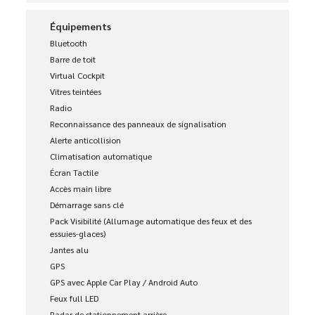
Équipements
Bluetooth
Barre de toit
Virtual Cockpit
Vitres teintées
Radio
Reconnaissance des panneaux de signalisation
Alerte anticollision
Climatisation automatique
Écran Tactile
Accès main libre
Démarrage sans clé
Pack Visibilité (Allumage automatique des feux et des
essuies-glaces)
Jantes alu
GPS
GPS avec Apple Car Play / Android Auto
Feux full LED
Radar de stationnement arrière