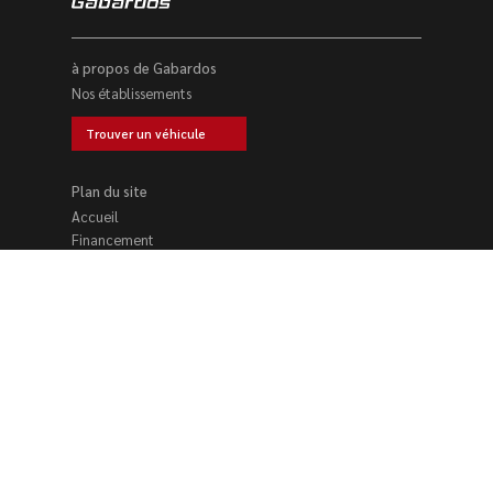
à propos de Gabardos
Nos établissements
Trouver un véhicule
Plan du site
Accueil
Financement
Location voiture
Nos établissements
Trouver un véhicule
Reprise voiture
Contact
Nos établissements se tiennent à votre disposition du
lundi au samedi
–