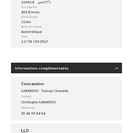
32990 €
44120 €
Prix location
459 €/mois
Kilométrage
10 km
Boîte de vitesse
Automatique
Type
2.0 TDI 150 DSG7
Informations complémentaires
Concession
GABARDOS - Tonnay-Charente
Contact
Christophe GABARDOS
Téléphone
05 46 99 84 84
LLD