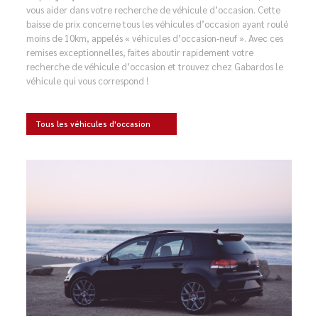
vous aider dans votre recherche de véhicule d’occasion. Cette
baisse de prix concerne tous les véhicules d’occasion ayant roulé
moins de 10km, appelés « véhicules d’occasion-neuf ». Avec ces
remises exceptionnelles, faites aboutir rapidement votre
recherche de véhicule d’occasion et trouvez chez Gabardos le
véhicule qui vous correspond !
Tous les véhicules d'occasion