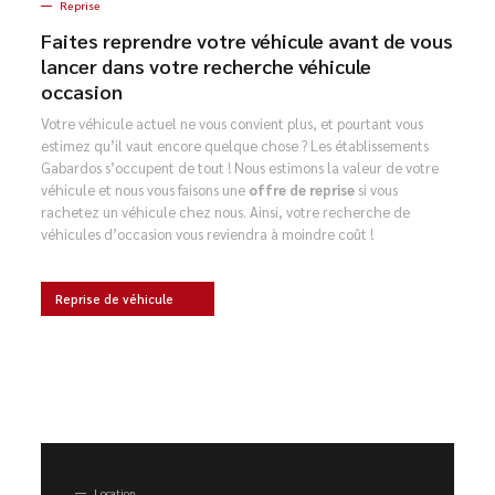
Reprise
Faites reprendre votre véhicule avant de vous
lancer dans votre recherche véhicule
occasion
Votre véhicule actuel ne vous convient plus, et pourtant vous
estimez qu’il vaut encore quelque chose ? Les établissements
Gabardos s’occupent de tout ! Nous estimons la valeur de votre
véhicule et nous vous faisons une
offre de reprise
si vous
rachetez un véhicule chez nous. Ainsi, votre recherche de
véhicules d’occasion vous reviendra à moindre coût !
Reprise de véhicule
Location