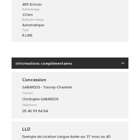
489 €/mois
Kilométrage
10 km
Boîte de vitesse
Automatique
Type
R.LINE
Informations complémentaires
Concession
GABARDOS - Tonnay-Charente
Contact
Christophe GABARDOS
Téléphone
05 46 99 84 84
LLD
Exemple de location longue durée sur 37 mois ou 40