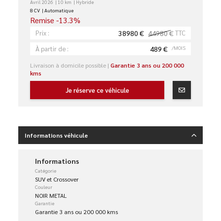
Avril 2026
10 km
Hybride
8 CV
Automatique
Remise -13.3%
38980 €
44980 €
TTC
Prix :
489 €
/MOIS
À partir de :
Livraison à domicile possible |
Garantie 3 ans ou 200 000
kms
Je réserve ce véhicule
Informations véhicule
Informations
Catégorie
SUV et Crossover
Couleur
NOIR METAL
Garantie
Garantie 3 ans ou 200 000 kms