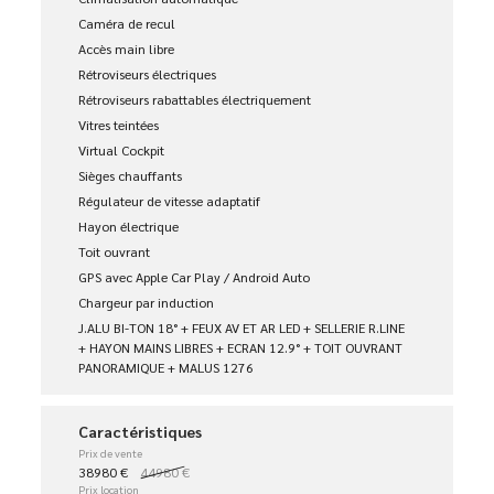
Caméra de recul
Accès main libre
Rétroviseurs électriques
Rétroviseurs rabattables électriquement
Vitres teintées
Virtual Cockpit
Sièges chauffants
Régulateur de vitesse adaptatif
Hayon électrique
Toit ouvrant
GPS avec Apple Car Play / Android Auto
Chargeur par induction
J.ALU BI-TON 18° + FEUX AV ET AR LED + SELLERIE R.LINE
+ HAYON MAINS LIBRES + ECRAN 12.9° + TOIT OUVRANT
PANORAMIQUE + MALUS 1276
Caractéristiques
Prix de vente
38980 €
44980 €
Prix location