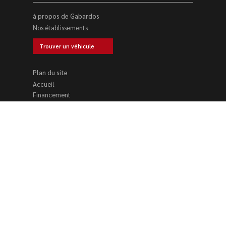
à propos de Gabardos
Nos établissements
Trouver un véhicule
Plan du site
Accueil
Financement
Location voiture
Nos établissements
Trouver un véhicule
Reprise voiture
Contact
Nos établissements se tiennent à votre disposition du
lundi au samedi
–
9h00 à 12h00 – 14h00 à 19h00