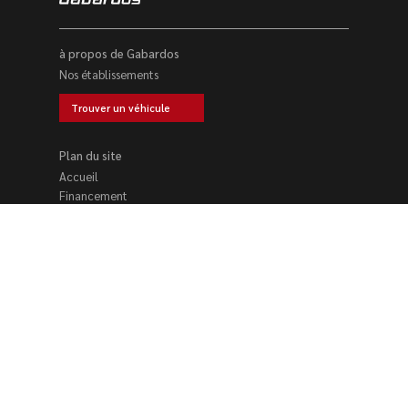
à propos de Gabardos
Nos établissements
Trouver un véhicule
Plan du site
Accueil
Financement
Location voiture
Nos établissements
Trouver un véhicule
Reprise voiture
Contact
Nos établissements se tiennent à votre disposition du
lundi au samedi
–