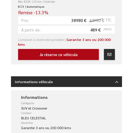
Mai 2026
10 km
Hybride
8 CV
Automatique
Remise -13.3%
38980 €
44980 €
TTC
Prix :
489 €
/MOIS
À partir de :
Livraison à domicile possible |
Garantie 3 ans ou 200 000
kms
Je réserve ce véhicule
Informations véhicule
Informations
Catégorie
SUV et Crossover
Couleur
BLEU CELESTIAL
Garantie
Garantie 3 ans ou 200 000 kms