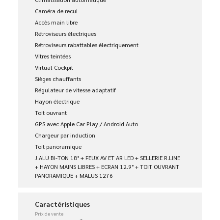
Caméra de recul
Accès main libre
Rétroviseurs électriques
Rétroviseurs rabattables électriquement
Vitres teintées
Virtual Cockpit
Sièges chauffants
Régulateur de vitesse adaptatif
Hayon électrique
Toit ouvrant
GPS avec Apple Car Play / Android Auto
Chargeur par induction
Toit panoramique
J.ALU BI-TON 18° + FEUX AV ET AR LED + SELLERIE R.LINE
+ HAYON MAINS LIBRES + ECRAN 12.9° + TOIT OUVRANT
PANORAMIQUE + MALUS 1276 
Caractéristiques
Prix de vente