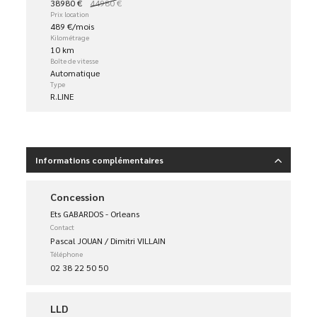
38980 €
44980 €
Prix location
489 €/mois
Kilométrage
10 km
Boîte de vitesse
Automatique
Type
R.LINE
Informations complémentaires
Concession
Ets GABARDOS - Orleans
Contact
Pascal JOUAN / Dimitri VILLAIN
Téléphone
02 38 22 50 50
LLD