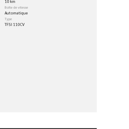
10 km
Boîte de vitesse
Automatique
Type
TFSI 110CV