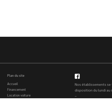
Plan du site
Accueil
Nos établissements se 
Financement
disposition du lundi au
Location voiture
–
Nos établissements
9h00 à 12h00 – 14h00 
Trouver un véhicule