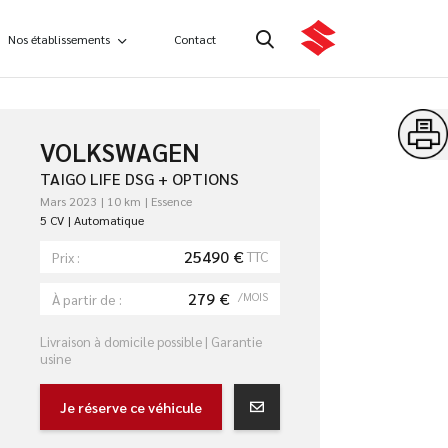
Nos établissements
Contact
VOLKSWAGEN
TAIGO LIFE DSG + OPTIONS
Mars 2023
10 km
Essence
5 CV
Automatique
25490 €
TTC
Prix :
279 €
/MOIS
À partir de :
Livraison à domicile possible | Garantie
usine
Je réserve ce véhicule