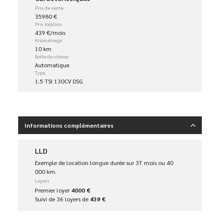
Prix de vente
35980 €
Prix location
439 €/mois
Kilométrage
10 km
Boîte de vitesse
Automatique
Type
1.5 TSI 130CV DSG
Informations complémentaires
LLD
Exemple de location longue durée sur 37 mois ou 40
000 km.
Loyers
Premier loyer
4000 €
Suivi de 36 loyers de
439 €