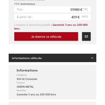
7 CV
Automatique
35980 €
TTC
Prix :
439 €
/MOIS
À partir de :
Livraison à domicile possible |
Garantie 3 ans ou 200 000
kms
Je réserve ce véhicule
Informations véhicule
Informations
Catégorie
SUV et Crossover
Couleur
GREEN METAL
Garantie
Garantie 3 ans ou 200 000 kms