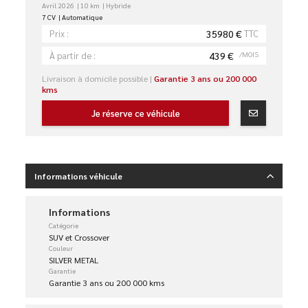
Avril 2026
10 km
Hybride
7 CV
Automatique
35980 €
TTC
Prix :
439 €
/MOIS
À partir de :
Livraison à domicile possible |
Garantie 3 ans ou 200 000
kms
Je réserve ce véhicule
Informations véhicule
Informations
Catégorie
SUV et Crossover
Couleur
SILVER METAL
Garantie
Garantie 3 ans ou 200 000 kms