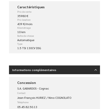
Caractéristiques
Prix de vente
35980 €
Prix location
439 €/mois
Kilométrage
10 km
Boîte de vitesse
Automatique
Type
1.5 TSI 130CV DSG
Informations complémentaires
Concession
S.A. GABARDOS - Cognac
Contact
Jean-François HURIEZ / Nino COGNOLATO
Téléphone
05.45.82.50.13