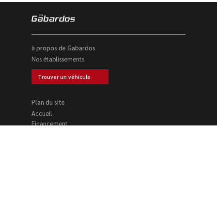
à propos de Gabardos
Nos établissements
Trouver un véhicule
Plan du site
Accueil
Financement
Location voiture
Nos établissements
Trouver un véhicule
Reprise voiture
Contact
Nos établissements se tiennent à votre disposition du