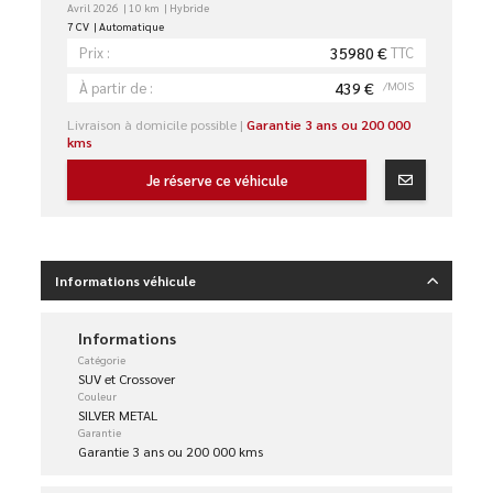
Avril 2026
10 km
Hybride
7 CV
Automatique
35980 €
TTC
Prix :
439 €
/MOIS
À partir de :
Livraison à domicile possible |
Garantie 3 ans ou 200 000
kms
Je réserve ce véhicule
Informations véhicule
Informations
Catégorie
SUV et Crossover
Couleur
SILVER METAL
Garantie
Garantie 3 ans ou 200 000 kms