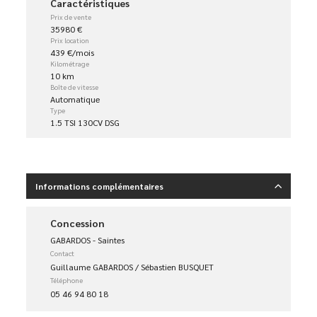
Caractéristiques
Prix de vente
35980 €
Prix location
439 €/mois
Kilométrage
10 km
Boîte de vitesse
Automatique
Type
1.5 TSI 130CV DSG
Informations complémentaires
Concession
GABARDOS - Saintes
Contact
Guillaume GABARDOS / Sébastien BUSQUET
Téléphone
05 46 94 80 18