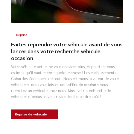
Reprise
Faites reprendre votre véhicule avant de vous
lancer dans votre recherche véhicule
occasion
Votre véhicule actuel ne vous convient plus, et pourtant vous
estimez qu’il vaut encore quelque chose ? Les établissements
Gabardos s’occupent de tout ! Nous estimons la valeur de votre
véhicule et nous vous faisons une
offre de reprise
si vous
rachetez un véhicule chez nous. Ainsi, votre recherche de
véhicules d’occasion vous reviendra à moindre coût !
Reprise de véhicule