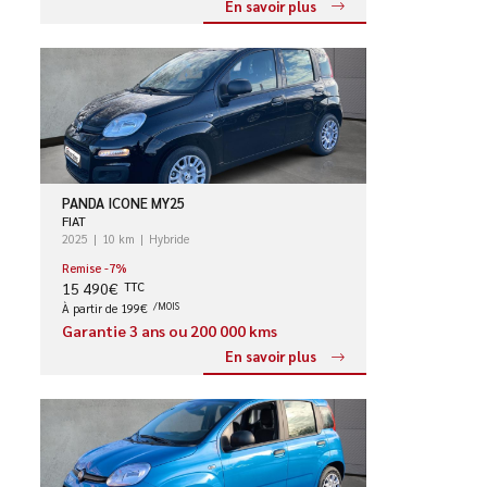
En savoir plus
PANDA ICONE MY25
FIAT
2025
10 km
Hybride
Remise -7%
15 490€
TTC
À partir de 199€
/MOIS
Garantie 3 ans ou 200 000 kms
En savoir plus