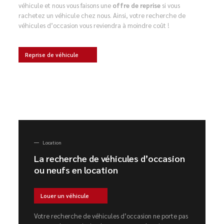
véhicule et nous vous faisons une
offre de reprise
si vous
rachetez un véhicule chez nous. Ainsi, votre recherche de
véhicules d’occasion vous reviendra à moindre coût !
Reprise de véhicule
Location
La recherche de véhicules d’occasion
ou neufs en location
Louer un véhicule
Votre recherche de véhicules d’occasion ne porte pas