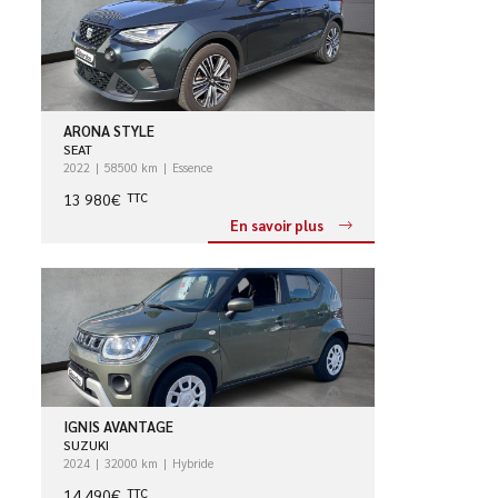
ARONA STYLE
SEAT
2022
58500 km
Essence
13 980€
TTC
En savoir plus
IGNIS AVANTAGE
SUZUKI
2024
32000 km
Hybride
14 490€
TTC