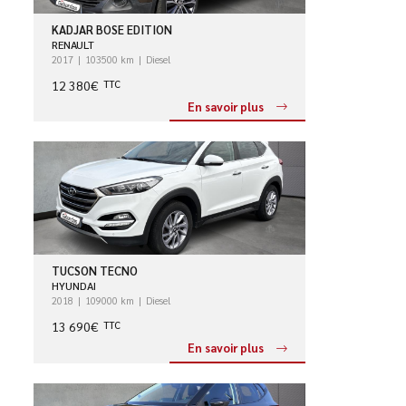
KADJAR BOSE EDITION
RENAULT
2017
103500 km
Diesel
12 380€
TTC
En savoir plus
TUCSON TECNO
HYUNDAI
2018
109000 km
Diesel
13 690€
TTC
En savoir plus