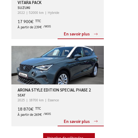
VITARA PACK
SUZUKI
2022
52000 km
Hybride
17 900€
TTC
À partir de 239€
/MOIS
En savoir plus
ARONA STYLE EDITION SPECIAL PHASE 2
SEAT
2025
18700 km
Essence
18 870€
TTC
À partir de 269€
/MOIS
En savoir plus
Voir plus de véhicules