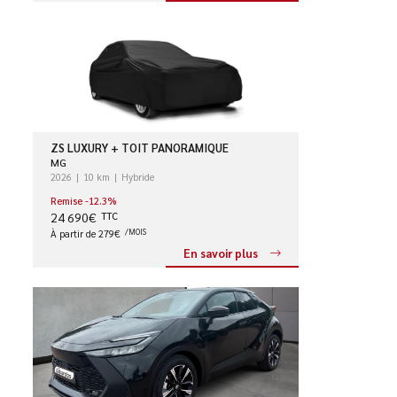
ZS LUXURY + TOIT PANORAMIQUE
MG
2026
10 km
Hybride
Remise -12.3%
24 690€
TTC
À partir de 279€
/MOIS
En savoir plus