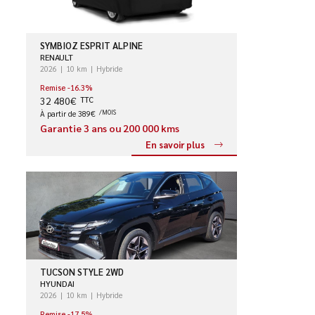
SYMBIOZ ESPRIT ALPINE
RENAULT
2026
10 km
Hybride
Remise -16.3%
32 480€
TTC
À partir de 389€
/MOIS
Garantie 3 ans ou 200 000 kms
En savoir plus
TUCSON STYLE 2WD
HYUNDAI
2026
10 km
Hybride
Remise -17.5%