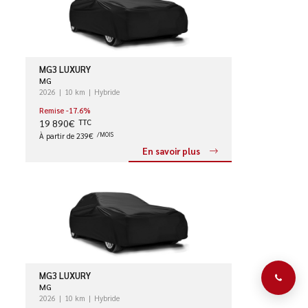
MG3 LUXURY
MG
2026
10 km
Hybride
Remise -17.6%
19 890€
TTC
À partir de 239€
/MOIS
En savoir plus
MG3 LUXURY
MG
2026
10 km
Hybride