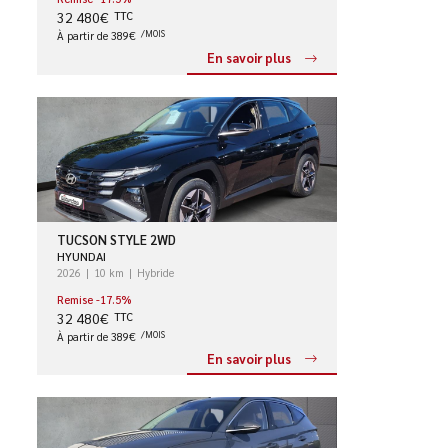
32 480€
TTC
À partir de 389€
/MOIS
En savoir plus
TUCSON STYLE 2WD
HYUNDAI
2026
10 km
Hybride
Remise -17.5%
32 480€
TTC
À partir de 389€
/MOIS
En savoir plus