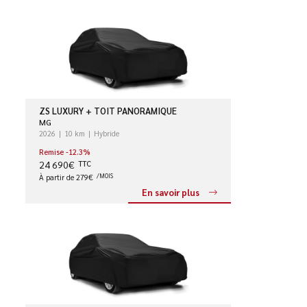
ZS LUXURY + TOIT PANORAMIQUE
MG
2026
10 km
Hybride
Remise -12.3%
24 690€
TTC
À partir de 279€
/MOIS
En savoir plus