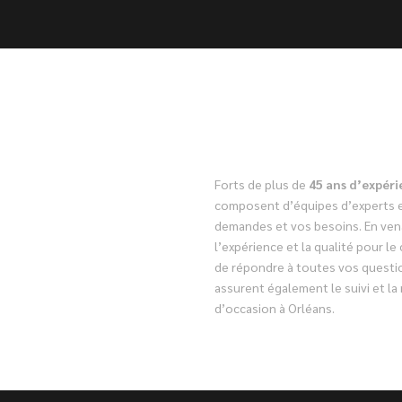
Forts de plus de
45 ans d’expér
composent d’équipes d’experts e
demandes et vos besoins. En ven
l’expérience et la qualité pour le
de répondre à toutes vos questio
assurent également le suivi et la 
d’occasion à Orléans.