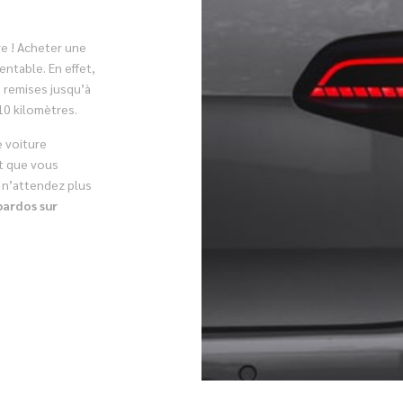
re ! Acheter une
entable. En effet,
 remises jusqu’à
10 kilomètres.
e voiture
t que vous
s n’attendez plus
ardos sur