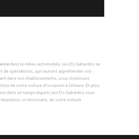
ience
dans le milieu automobile, les Ets Gabardos se
t de spécialistes, qui sauront appréhender vos
ant dans nos établissements, vous choisissez
 choix de votre voiture d’occasion à Orléans. En plus
ns dans un temps imparti, les Ets Gabardos vous
réparation, si nécessaire, de votre voiture