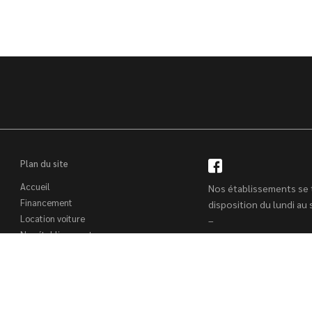
Plan du site
Accueil
Nos établissements se 
Financement
disposition du lundi au
Location voiture
–
Nos établissements
9h00 à 12h00 – 14h00 
Trouver un véhicule
Reprise voiture
Contact