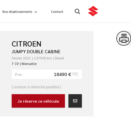
Nos établissements
Contact
CITROEN
JUMPY DOUBLE CABINE
Février 2021
137500 km
Diesel
7 CV
Manuelle
18490 €
TTC
Prix :
Livraison à domicile possible |
Je réserve ce véhicule